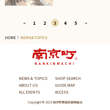
1
2
3
4
5
HOME
NEWS&TOPICS
NANKINMACHI
NEWS & TOPICS
SHOP SEARCH
ABOUT US
GUIDE MAP
ALL EVENTS
ACCESS
Copyright © 2023 南京町商店街振興組合