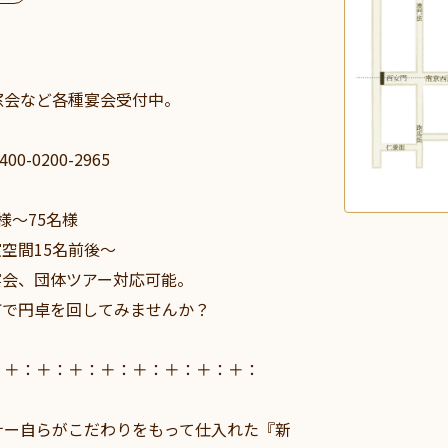
窓会など各種宴会受付中。
0-0200-2965
様～75名様
空間15名前後～
宴会、団体ツアー対応可能。
町で円卓を回してみませんか？
：＋：＋：＋：＋：＋：＋：＋：＋：
ナー自らがこだわりをもって仕入れた『新