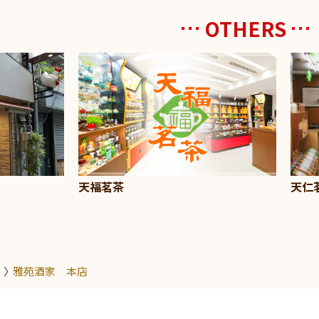
OTHERS
天仁
天福茗茶
雅苑酒家 本店