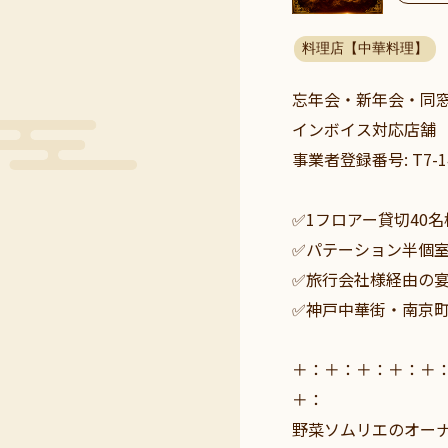
料理店【中華料理】
忘年会・新年会・同
インボイス対応店舗
事業者登録番号: T7-140
✅1フロアー貸切40名
✅パテーション半個室
✅旅行会社様経由の
✅神戸中華街・南京
＋：＋：＋：＋：＋
＋：
野菜ソムリエのオー