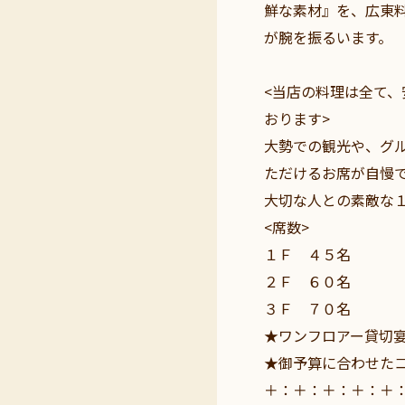
鮮な素材』を、広東
が腕を振るいます。
<当店の料理は全て
おります>
大勢での観光や、グ
ただけるお席が自慢
大切な人との素敵な
<席数>
１Ｆ ４５名
２Ｆ ６０名
３Ｆ ７０名
★ワンフロアー貸切
★御予算に合わせた
＋：＋：＋：＋：＋