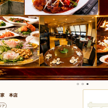
酒家 本店
リア