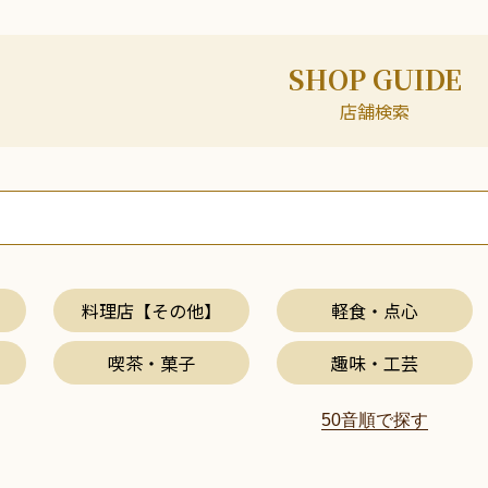
SHOP GUIDE
店舗検索
】
料理店【その他】
軽食・点心
喫茶・菓子
趣味・工芸
50音順で探す