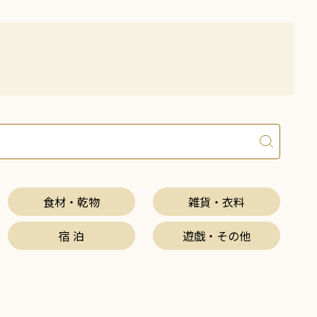
食材・乾物
雑貨・衣料
宿 泊
遊戯・その他