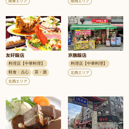
南西エリア
南東エリア
友好飯店
京鵬飯店
料理店【中華料理】
料理店【中華料理】
軽食・点心
茶・酒
北西エリア
北西エリア