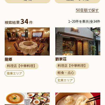
50音順で探す
34
1~20件を表示/全34件
検索結果
件
劉家荘
龍郷
料理店【中華料理】
料理店【中華料理】
軽食・点心
南東エリア
北東エリア